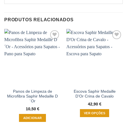
PRODUTOS RELACIONADOS
Adicionar
Adicionar
à wishlist
à wishlist
Panos de Limpeza de
Escova Saphir Medaille
Microfibra Saphir Medaille D
D’Or Crina de Cavalo
´Or
42,90
€
10,50
€
VER OPÇÕES
ADICIONAR
This
product