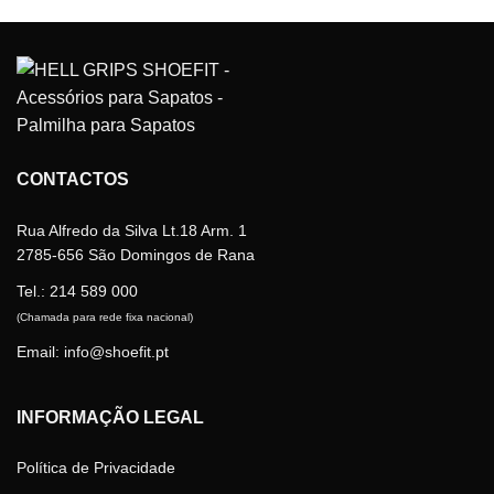
has
multiple
variants.
The
options
may
be
CONTACTOS
chosen
on
the
Rua Alfredo da Silva Lt.18 Arm. 1
product
2785-656 São Domingos de Rana
page
Tel.:
214 589 000
(Chamada para rede fixa nacional)
Email: info@shoefit.pt
INFORMAÇÃO LEGAL
Política de Privacidade