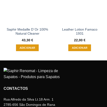
Saphir Medaille D´Or 100%
Leather Lotion Famaco
Natural Cleaner
1931
43,30
€
22,00
€
ADICIONAR
ADICIONAR
CONTACTOS
Rua Alfredo da Silva Lt.18 Arm. 1
2785-656 São Domingos de Rana