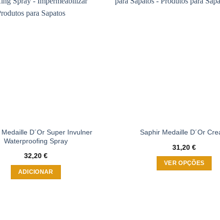
Adicionar
à wishlist
 Medaille D´Or Super Invulner
Saphir Medaille D´Or Cr
Waterproofing Spray
31,20
€
32,20
€
VER OPÇÕES
ADICIONAR
This
product
has
multiple