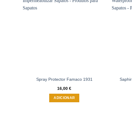
Adicionar
à wishlist
Saphir
Spray Protector Famaco 1931
16,00
€
ADICIONAR