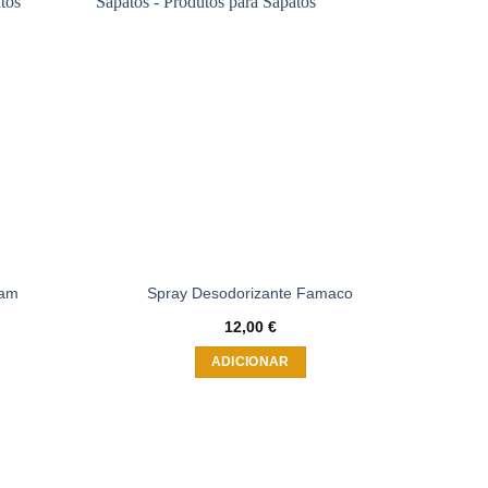
Adicionar
Adicionar
à wishlist
à wishlist
eam
Spray Desodorizante Famaco
12,00
€
ADICIONAR