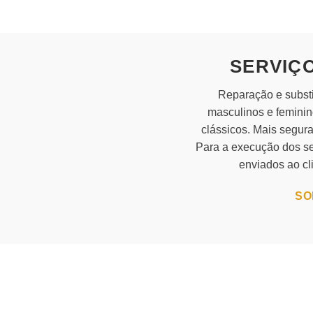
variants.
The
options
may
SERVIÇ
be
chosen
Reparação e substi
on
masculinos e feminin
the
clássicos. Mais segura
product
page
Para a execução dos ser
enviados ao cl
SO