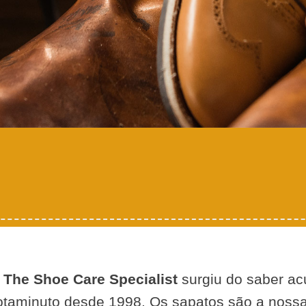
 The Shoe Care Specialist
surgiu do saber ac
otaminuto desde 1998. Os sapatos são a noss