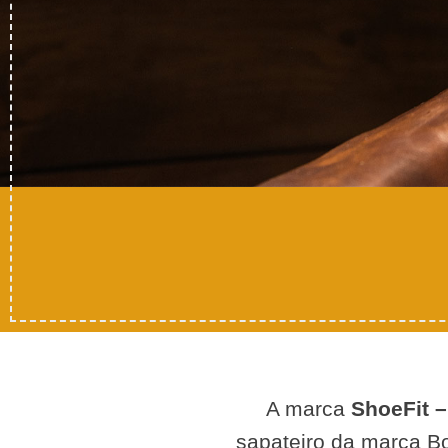
A marca
ShoeFit –
sapateiro da marca B